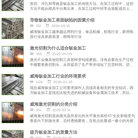
剪切、冲孔和弯曲是钣金加工的传统方法。在加工过程中，这些
方法不能从模具中分离出来，在加工过程中经常会装配成百上千
的模具。
导致钣金加工表面缺陷的因素介绍
351
2026-05-16
威海钣金加工越来越运用到行业，食品机械，机电行业，家用电
器行业及家庭装潢，精饰等行业
激光切割为什么适合钣金加工
356
2026-05-09
激光不会像其他切割工具那样变钝或磨损。没有必要在生产过程
中频繁更换切割头，从而提高了生产率并缩短了交货时间。切割
过程中的中断较少，成本会更低。
威海钣金加工行业的环境要求
406
2026-04-25
现在威海钣金加工公司要求操作人员须具备相关的专业知识，因
为钣金加工是现在比较先进的机械设备和金属加工技术，所以有
一定的相关知识作为基础是我们钣金加工操作工所须掌握的技
能，
威海激光切割的分类介绍
534
2026-03-14
威海激光切割是由激光器所发出的水平激光束经45°全反射镜变为
垂直向下的激光束，后经透镜聚焦，在焦点处聚成一极小的光斑
提升钣金加工的质量方法