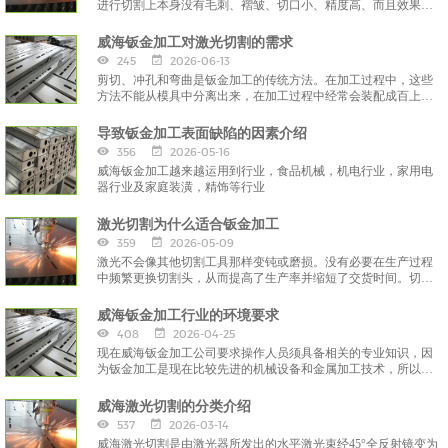
进行切割上本身没有毛刺、褶皱、切口小、精度高、而且效果比
离子切割还要好。
威海钣金加工对激光切割的需求
245
2026-06-13
剪切、冲孔和弯曲是钣金加工的传统方法。在加工过程中，这些
方法不能从模具中分离出来，在加工过程中经常会装配成百上千
的模具。
导致钣金加工表面缺陷的因素介绍
356
2026-05-16
威海钣金加工越来越运用到行业，食品机械，机电行业，家用电
器行业及家庭装潢，精饰等行业
激光切割为什么适合钣金加工
359
2026-05-09
激光不会像其他切割工具那样变钝或磨损。没有必要在生产过程
中频繁更换切割头，从而提高了生产率并缩短了交货时间。切割
过程中的中断较少，成本会更低。
威海钣金加工行业的环境要求
408
2026-04-25
现在威海钣金加工公司要求操作人员须具备相关的专业知识，因
为钣金加工是现在比较先进的机械设备和金属加工技术，所以有
一定的相关知识作为基础是我们钣金加工操作工所须掌握的技
能，
威海激光切割的分类介绍
537
2026-03-14
威海激光切割是由激光器所发出的水平激光束经45°全反射镜变为