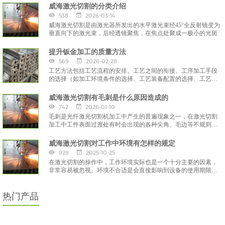
能，
威海激光切割的分类介绍
538
2026-03-14
威海激光切割是由激光器所发出的水平激光束经45°全反射镜变为
垂直向下的激光束，后经透镜聚焦，在焦点处聚成一极小的光斑
提升钣金加工的质量方法
569
2026-02-28
工艺方法包括工艺流程的安排、工艺之间的衔接、工序加工手段
的选择（如加工环境条件的选择、工艺装备配置的选择、工艺参
数的选择）和工序加工指导文件的编制
威海激光切割有毛刺是什么原因造成的
742
2026-01-10
毛刺是光纤激光切割机加工中产生的普遍现象之一，在激光切割
加工中工件表面过渡处有时会出现的各种尖角、毛边等不规则的
部分就是毛刺。
威海激光切割对工作中环境有怎样的规定
928
2025-10-25
在激光切割的操作中，工作环境实际也是一个十分主要的因素，
非常容易被忽视。环境不合适是会直接影响到设备的使用期限和
工作效能的。那么在进行激光切割时，对环境有什么规定呢？
热门产品