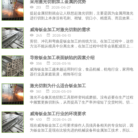
采用激光切割加工金属的优势
213
2026-06-27
提起金属切割就会让人联想起激光切割，主要是因为金属用激光
进行切割上本身没有毛刺、褶皱、切口小、精度高、而且效果比
离子切割还要好。
威海钣金加工对激光切割的需求
245
2026-06-13
剪切、冲孔和弯曲是钣金加工的传统方法。在加工过程中，这些
方法不能从模具中分离出来，在加工过程中经常会装配成百上千
的模具。
导致钣金加工表面缺陷的因素介绍
356
2026-05-16
威海钣金加工越来越运用到行业，食品机械，机电行业，家用电
器行业及家庭装潢，精饰等行业
激光切割为什么适合钣金加工
361
2026-05-09
激光不会像其他切割工具那样变钝或磨损。没有必要在生产过程
中频繁更换切割头，从而提高了生产率并缩短了交货时间。切割
过程中的中断较少，成本会更低。
威海钣金加工行业的环境要求
410
2026-04-25
现在威海钣金加工公司要求操作人员须具备相关的专业知识，因
为钣金加工是现在比较先进的机械设备和金属加工技术，所以有
一定的相关知识作为基础是我们钣金加工操作工所须掌握的技