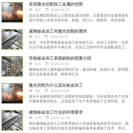
采用激光切割加工金属的优势
207
2026-06-27
提起金属切割就会让人联想起激光切割，主要是因为金属用激光
进行切割上本身没有毛刺、褶皱、切口小、精度高、而且效果比
离子切割还要好。
威海钣金加工对激光切割的需求
241
2026-06-13
剪切、冲孔和弯曲是钣金加工的传统方法。在加工过程中，这些
方法不能从模具中分离出来，在加工过程中经常会装配成百上千
的模具。
导致钣金加工表面缺陷的因素介绍
349
2026-05-16
威海钣金加工越来越运用到行业，食品机械，机电行业，家用电
器行业及家庭装潢，精饰等行业
激光切割为什么适合钣金加工
355
2026-05-09
激光不会像其他切割工具那样变钝或磨损。没有必要在生产过程
中频繁更换切割头，从而提高了生产率并缩短了交货时间。切割
过程中的中断较少，成本会更低。
威海钣金加工行业的环境要求
405
2026-04-25
现在威海钣金加工公司要求操作人员须具备相关的专业知识，因
为钣金加工是现在比较先进的机械设备和金属加工技术，所以有