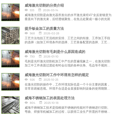
一定的相关知识作为基础是我们钣金加工操作工所须掌握的技
能，
威海激光切割的分类介绍
533
2026-03-14
威海激光切割是由激光器所发出的水平激光束经45°全反射镜变为
垂直向下的激光束，后经透镜聚焦，在焦点处聚成一极小的光斑
提升钣金加工的质量方法
568
2026-02-28
工艺方法包括工艺流程的安排、工艺之间的衔接、工序加工手段
的选择（如加工环境条件的选择、工艺装备配置的选择、工艺参
数的选择）和工序加工指导文件的编制
威海激光切割有毛刺是什么原因造成的
730
2026-01-10
毛刺是光纤激光切割机加工中产生的普遍现象之一，在激光切割
加工中工件表面过渡处有时会出现的各种尖角、毛边等不规则的
部分就是毛刺。
威海激光切割对工作中环境有怎样的规定
926
2025-10-25
在激光切割的操作中，工作环境实际也是一个十分主要的因素，
非常容易被忽视。环境不合适是会直接影响到设备的使用期限和
工作效能的。那么在进行激光切割时，对环境有什么规定呢？
威海不锈钢加工的表面处理方法
804
2025-10-18
威海不锈钢加工技术是指根据不锈钢的性能对不锈钢进行切割、
弯曲、焊接等机械加工的过程，以获得工业生产所需的不锈钢产